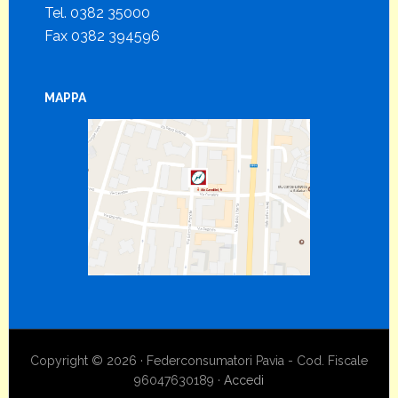
Tel. 0382 35000
Fax 0382 394596
MAPPA
Copyright © 2026 · Federconsumatori Pavia - Cod. Fiscale
96047630189 ·
Accedi