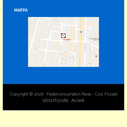
MAPPA
Copyright © 2026 · Federconsumatori Pavia - Cod. Fiscale
96047630189 ·
Accedi