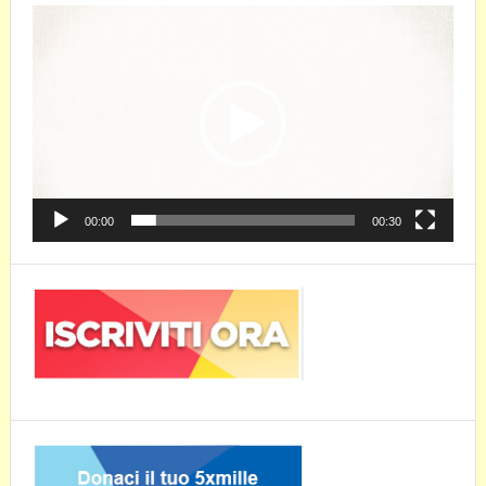
Video
Player
00:00
00:30