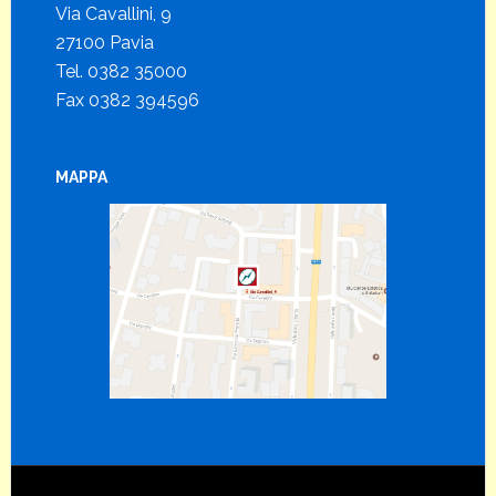
Via Cavallini, 9
27100 Pavia
Tel. 0382 35000
Fax 0382 394596
MAPPA